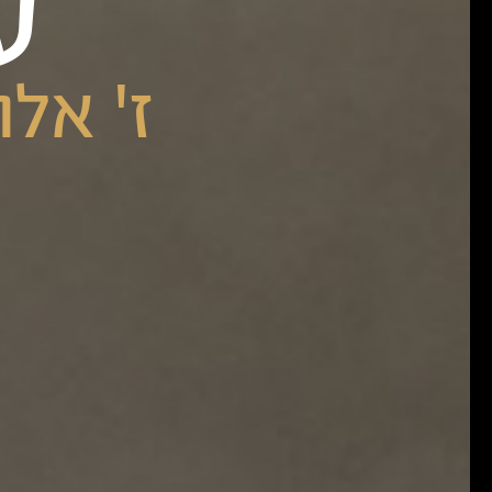
ע
ז' אלול ← .24