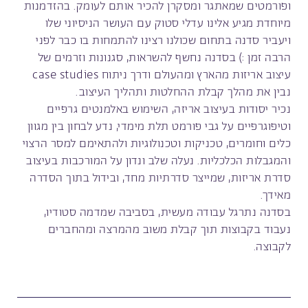
ופורמטים שמאתגר ומסקרן להכיר אותם לעומק. בהזדמנות
מיוחדת מגיע אלינו עדלי סטוק עם העושר הניסיוני שלו
ויעביר סדנה בתחום שכולנו רצינו להתמחות בו כבר לפני
הרבה זמן :) בסדנה נחשף להשראות, סגנונות וזרמים של
עיצוב אריזות מהארץ ומהעולם ודרך ניתוח case studies
נבין את מהלך קבלת ההחלטות ותהליך העיצוב.
נכיר יסודות בעיצוב אריזה, השימוש באלמנטים גרפיים
וטיפוגרפיים על גבי פורמט תלת מימדי, נדע לבחון בין מגוון
כלים וחומרים, טכניקות וטכנולוגיות ולהתאימם למסר הרצוי
והמגבלות הכלכליות. נעלה שלב ונדון על המורכבות בעיצוב
סדרת אריזות, שמייצר סדרתיות מחד, ובידול בתוך הסדרה
מאידך.
בסדנה נתרגל עבודה מעשית, בסביבה שמדמה סטודיו,
נעבוד בקבוצות תוך קבלת משוב מהמרצה ומהחברים
לקבוצה.